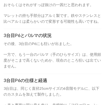
おそらくはそれがすっぽ抜けの一因だと思われます。
マレットの持ち手部分はアルミ製です。鉄やステンレスと
比べアルミは柔らかいので変形する可能性も高いですね。
3台目P6とパルマの状況
その後、3台目のP6にも狂いが出ました。
一方で、もう一台のパルマ（手のひらサイズ）は、使用頻
度がそこまで高くないためか、現在のところ狂いは出てい
ません。
3台目P6の仕様と経過
3台目は、同じく直径25cmサイズの6音階モデルに、以下
のカスタムを加えて製作しました。
・表と裏面に同じ音を作り、共鳴的に「フワァワァ～ン」