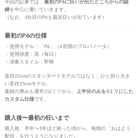
今回の記事では、
最初のP6に狂いが出たところからの経
緯
を中心に書いていきます。
（なお、3台目のP6も最近狂いが出ています）
最初のP6の仕様
・使用モデル：「P6」（6音階のプロパノータ）
・使用頻度：高（毎日）
・演奏スタイル：即興
直径22cmのスタンダードモデルではなく、ひと回り大き
い直径25cmモデル。
素材の厚みも通常の2ミリから、
上半分のみを3ミリにした
カスタム仕様
です。
購入後〜最初の狂いまで
購入後、半年〜1年ほど経った頃から、毎朝の「おはよう
配信」を行うようになりました。