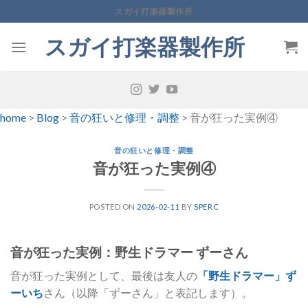
Skip
スガイ打楽器製作所
to
スガイ打楽器製作所
content
home
>
Blog
>
音の狂いと修理・調整
>
音が狂った実例④
音の狂いと修理・調整
音が狂った実例④
POSTED ON
2026-02-11
BY
SPERC
音が狂った実例：野生ドラマー ずーさん
音が狂った実例として、最後は友人の
「野生ドラマー」ず
ーいち
さん（以降「ずーさん」と表記します）。